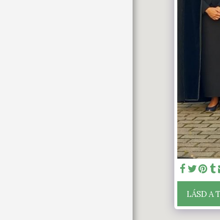
GALÉRIA
PLÉBÁNIÁNK
PLÉBÁNIAKÖZÖSSÉG
SZAKRÁLIS LÁTNIVALÓK
SZENT JAKAB
ZARÁNDOKÚT
KAPCSOLAT
ÚJ KÖZLEKEDÉSI
ÚTVONALAK ÉPÍTÉSE A
TARJÁNI TEMETŐBEN
NAPKÖZIS HITTANTÁBOR
TARJÁN
NAPKÖZIS HITTANTÁBOR
PFARREI VON TARIAN
LÁSD A 