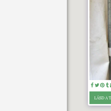
GALÉRIA
PLÉBÁNIÁNK
PLÉBÁNIAKÖZÖSSÉG
SZAKRÁLIS LÁTNIVALÓK
SZENT JAKAB
ZARÁNDOKÚT
KAPCSOLAT
ÚJ KÖZLEKEDÉSI
ÚTVONALAK ÉPÍTÉSE A
TARJÁNI TEMETŐBEN
NAPKÖZIS HITTANTÁBOR
TARJÁN
NAPKÖZIS HITTANTÁBOR
PFARREI VON TARIAN
LÁSD A 