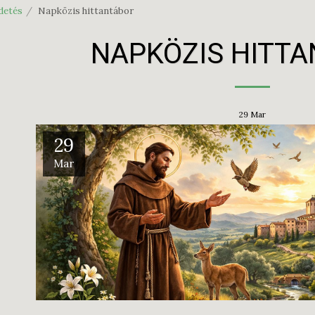
rdetés
Napközis hittantábor
NAPKÖZIS HITT
29
Mar
29
Mar