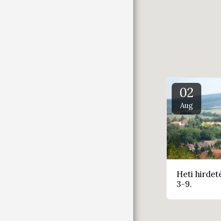
02
Aug
Heti hirdet
3-9.