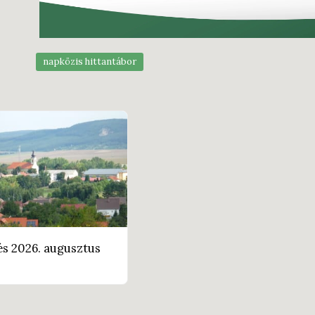
napközis hittantábor
és 2026. augusztus