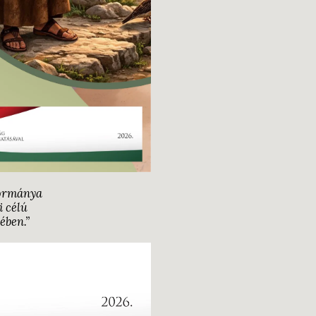
Kormánya
i célú
ében.”