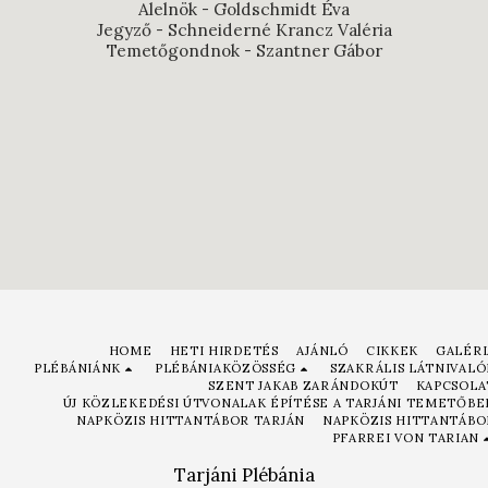
Alelnök - Goldschmidt Éva

Jegyző - Schneiderné Krancz Valéria

Temetőgondnok - Szantner Gábor
HOME
HETI HIRDETÉS
AJÁNLÓ
CIKKEK
GALÉRI
PLÉBÁNIÁNK
PLÉBÁNIAKÖZÖSSÉG
SZAKRÁLIS LÁTNIVALÓ
SZENT JAKAB ZARÁNDOKÚT
KAPCSOLA
ÚJ KÖZLEKEDÉSI ÚTVONALAK ÉPÍTÉSE A TARJÁNI TEMETŐBE
NAPKÖZIS HITTANTÁBOR TARJÁN
NAPKÖZIS HITTANTÁBO
PFARREI VON TARIAN
Tarjáni Plébánia