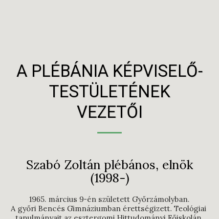
A PLÉBÁNIA KÉPVISELŐ-
TESTÜLETÉNEK
VEZETŐI
Szabó Zoltán plébános, elnök
(1998-)
1965. március 9-én született Győrzámolyban.

A győri Bencés Gimnáziumban érettségizett. Teológiai 
tanulmányait az esztergomi Hittudományi Főiskolán 